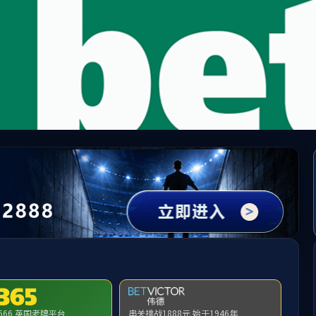
伟德国际(BETVICTOR)官方网站-Official Website
媒体广外
校园全媒体
讲座集锦
人物专访
BETVICTOR
官网