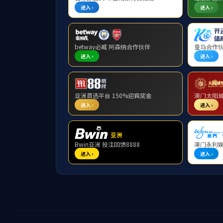
本网讯6月18日上午，乌兹别
体育校长闫相斌在白云山
>>
大学要闻
乌兹别克斯坦共和国驻广州总领